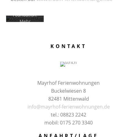
OpenStreetM
ap
Foundation.
Mehr
erfahren
Karte
KONTAKT
laden
OpenStreetMaps
immer
entsperren
Mayrhof Ferienwohnungen
Buckelwiesen 8
82481 Mittenwald
info@mayrhof-ferienwohnungen.de
tel.: 08823 2242
mobil: 0175 270 3340
ANFAHRT/LAGE