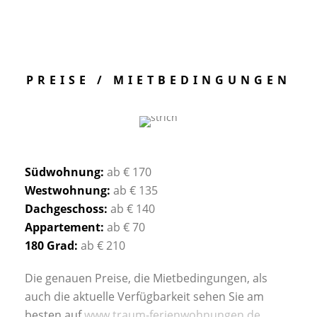
PREISE / MIETBEDINGUNGEN
Südwohnung:
ab € 170
Westwohnung:
ab € 135
Dachgeschoss:
ab € 140
Mit dem
Appartement:
ab € 70
Laden der
180 Grad:
ab € 210
Karte
akzeptieren
Sie die
Die genauen Preise, die Mietbedingungen, als
Datenschutze
auch die aktuelle Verfügbarkeit sehen Sie am
rklärung von
besten auf
www.traum-ferienwohnungen.de