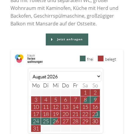
Bad mit Toilette und separatem WC, großer
Wohnraum mit Kaminofen, Küche mit Herd und
Backofen, Geschirrspülmaschine, großzügiger
Balkon mit Mansarde auf der Ostseite.
Jetzt anfragen
frei
belegt
Mo
Di
Mi
Do
Fr
Sa
So
1
2
3
4
5
6
7
8
9
10
11
12
13
14
15
16
17
18
19
20
21
22
23
24
25
26
27
28
29
30
31